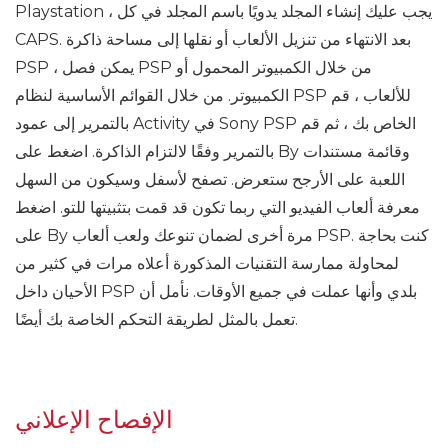
Playstation ، يجب عليك إنشاء المجلد يدويًا باسم المجلد في كل
CAPS. بعد الانتهاء من تنزيل الألعاب أو نقلها إلى مساحة ذاكرة
PSP ، يمكن فصل PSP من خلال الكمبيوتر المحمول أو
الكمبيوتر. من خلال القوائم الأساسية لنظام PSP للألعاب ، قم
بالتمرير إلى عمود Activity في Sony PSP الخاص بك ، ثم قم
بالتمرير وفقًا لالتزام الذاكرة. اضغط على By وقائمة مستندات
اللعبة على الأرجح ستعرض. تصفح لأسفل وسيكون من السهل
معرفة ألعاب الفيديو التي ربما تكون قد قمت بتثبيتها للتو. اضغط
على By مرة أخرى لضمان تنوعك ولعب ألعاب PSP. كنت بحاجة
لمحاولة ممارسة التقنيات المذكورة أعلاه مرات في كثير من
الأحيان داخل PSP بلدي وأنها عملت في جميع الأوقات. نأمل أن
تعمل بالمثل لطريقة التحكم الخاصة بك أيضًا.
الإفصاح الإعلاني