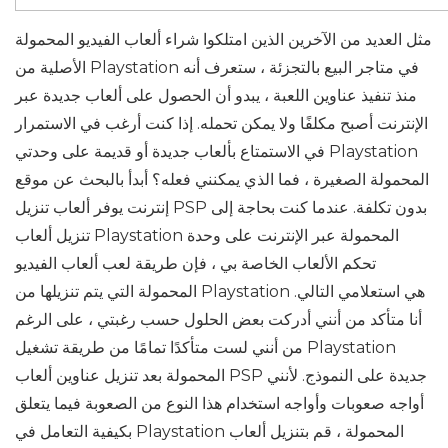
مثل العديد من الآخرين الذين امتلكوا شراء ألعاب الفيديو المحمولة
الأصلية من Playstation في متاجر البيع بالتجزئة ، ستعرف أنه
منذ تنفيذ عناوين اللعبة ، يبدو أن الحصول على ألعاب جديدة عبر
الإنترنت أصبح مكلفًا ولا يمكن تحمله. إذا كنت أرغب في الاستمرار
في الاستمتاع بألعاب جديدة أو قديمة على وحدتي Playstation
المحمولة الصغيرة ، فما الذي يمكنني فعله؟ أبدأ بالبحث عن موقع
إنترنت يوفر ألعاب تنزيل PSP بدون تكلفة. عندما كنت بحاجة إلى
تنزيل ألعاب Playstation المحمولة عبر الإنترنت على وحدة
تحكم الألعاب الخاصة بي ، فإن طريقة لعب ألعاب الفيديو
المحمولة التي يتم تنزيلها من Playstation هي استعلامي التالي.
أنا متأكد من أنني أدركت بعض الحلول حسب رغبتي ، على الرغم
من أنني لست متأكدًا تمامًا من طريقة تشغيل Playstation
المحمولة بعد تنزيل عناوين ألعاب PSP جديدة على النموذج. لأنني
أواجه صعوبات وأواجه استخدام هذا النوع من الصعوبة فيما يتعلق
بكيفية التعامل في Playstation المحمولة ، قم بتنزيل ألعاب