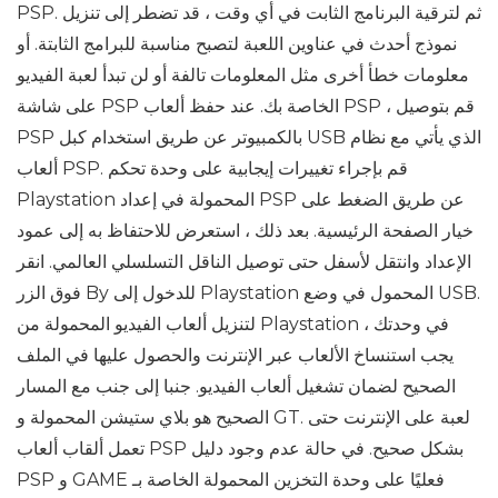
PSP. ثم لترقية البرنامج الثابت في أي وقت ، قد تضطر إلى تنزيل
نموذج أحدث في عناوين اللعبة لتصبح مناسبة للبرامج الثابتة. أو
معلومات خطأ أخرى مثل المعلومات تالفة أو لن تبدأ لعبة الفيديو
على شاشة PSP الخاصة بك. عند حفظ ألعاب PSP ، قم بتوصيل
PSP بالكمبيوتر عن طريق استخدام كبل USB الذي يأتي مع نظام
ألعاب PSP. قم بإجراء تغييرات إيجابية على وحدة تحكم
Playstation المحمولة في إعداد PSP عن طريق الضغط على
خيار الصفحة الرئيسية. بعد ذلك ، استعرض للاحتفاظ به إلى عمود
الإعداد وانتقل لأسفل حتى توصيل الناقل التسلسلي العالمي. انقر
فوق الزر By للدخول إلى Playstation المحمول في وضع USB.
لتنزيل ألعاب الفيديو المحمولة من Playstation في وحدتك ،
يجب استنساخ الألعاب عبر الإنترنت والحصول عليها في الملف
الصحيح لضمان تشغيل ألعاب الفيديو. جنبا إلى جنب مع المسار
الصحيح هو بلاي ستيشن المحمولة و GT. لعبة على الإنترنت حتى
تعمل ألقاب ألعاب PSP بشكل صحيح. في حالة عدم وجود دليل
PSP و GAME فعليًا على وحدة التخزين المحمولة الخاصة بـ