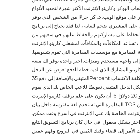
اب البوكر وكازينو الإنترنت الأكثر شهرة لتحديد الأنواع
التي يتم نشرها الآن إذا كنت غير متأكد من الأنواع التي لديها أفضل حركة مرور على موقع الويب. 3. كن جزءًا من الشخص الذي يوفر
على المشتري ضخم للغاية ، لذا فقد تحتاج إلى برنامج
هم الحفاظ على مشاركتهم والحفاظ عليهم في سعيهم من
والمكافآت لمشغلي كازينو الإنترنت VIP في الاحتفاظ بعملائك. 4. حدد واحدة قد تلبي
سة المقامرة مع مؤسسات المقامرة التي تقوم بتسويقها.
إلى واجهة مستخدم وميزات. اختر واحدة توفر لك متعة
ميمه لموسم 2000. 5. قد يكون برنامج الكازينو المشارك الذي لديه خطة للدفع تعوض عن الدخل
المتبقي بالإضافة إلى دفع 35Percent أو أكثر قرارًا عمليًا. لا تبدد وقتك وطاقتك من خلال الدورات التي تقدم فقط تكلفة الاكتساب
شكل الدخل المتبقي تعويضًا للاعب الخاص بك الذي يقوم
بإيداع 10 دولارات فقط أو 20 دولارًا. 6. أن تكون على علم برفقة كازينو الإنترنت Relation to Support. هناك العديد من مؤسسات
المقامرة التي تستخدم لغة مفترسة داخل بيان TOS الخاص بهم. تأكد من قراءة ذلك بعناية فائقة. 7. حدد شخصًا لديه الكثير من
إنترنت الخاصة بك على الإنترنت في أسرع وقت ممكن.
ا اختر بشكل معقول. في حال كان برنامج التسويق التابع