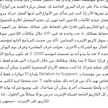
يعات بناءً على حركة المرور الخاصة بك. تفضل بزيارة العديد من أنواع ألع
ضل حماية للألعاب للاعبين المدعوين. إن حجم التشغيل اللازم للحصول 
 تابع للكازينو يكون قادرًا على الحفاظ على عملائك بنشاط. من الم
خلال مكافآت اللاعبين. سوف تساعد المكافآت 
 سوق كازينو الإنترنت المتنامي. تأكد من تحديث البرنامج التابع لمؤس
 الحال مع الشركات الأخرى ، تحولت غرف المقامرة وغرف نوم البوكر 
جديدة. لا تجد ما يبدو أنه تم تص
كل عملية شراء). إذا كنت ستفقد الأرباح المستمرة الكبيرة. يمكن أن ي
ات وأيضًا تصميمات أخرى يمكن أن تساعدك على توسيع شركة بوابة ال
كل الكازينو التابعة لشبكة الإنترنت تدرس نوعًا مماثلاً من الحلول ، لذ
لكازينو على الإنترنت ، سينتهي بك الأمر إلى قضاء وقتك الثمين في الترويج وفهم عميق.