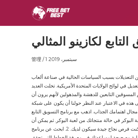
التابع لكازينو المثالي
管理 / 1 سبتمبر، 2019
من التعديلات بسبب السياسات الحالية في صناعة ألعاب
يل في لوائح الولايات المتحدة الأمريكية. تخلت العديد
 المسوقين التابعين للدهشة والمذهولين لأنهم يرون أن
ى هذه في الاعتبار عند النظر حولنا أن يكون على شبكة
ابعة كازينو: 1. حدد برنامج مشارك في مجال اهتمامك الجذاب. اذهب مع برنامج التسويق التابع
بوكر في حالة منتجاتك من لعبة البوكر. ثم يمكن أن
تكون أكثر إلهامًا لإنتاج مقالات داخل مكانتك المفيدة. كلما زاد عدد فضولي كنت فرص نجاح جيدة سيكون لديك. 2. ابحث عن برنامج
 أصلية وصحيحة لمساعدتك في معرفة الخطط التي تحقق