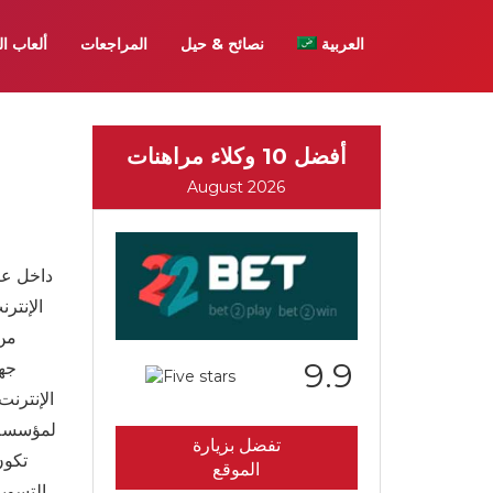
العربية
نصائح & حيل
المراجعات
ألعاب ال
أفضل 10 وكلاء مراهنات
August 2026
داخل عا
الإنتر
من 
9.9
جهو
لمؤسسة ا
تفضل بزيارة
الموقع
التسوي