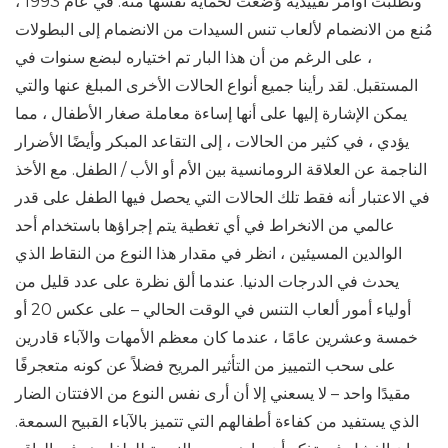
وتطلبت أوامر تقييدية وُضعت لحماية نفسها منه. في عام 1993 ،
مُنع من الانضمام لألعاب تنس السيدات من الانضمام إلى البطولات
، على الرغم من أن هذا البار تم اختياره لبضع سنوات في
المستقبل. لقد رأينا جميع أنواع الحالات الأخرى المبلغ عنها والتي
يمكن الإشارة إليها على أنها إساءة معاملة صغار الأطفال ، مما
يؤدي ، في كثير من الحالات ، إلى التقاعد المبكر وأيضًا الأضرار
الناجمة عن العلاقة الرومانسية بين الأم أو الأب / الطفل. مع الأخذ
في الاعتبار أنه فقط تلك الحالات التي يحصل فيها الطفل على قدر
عالمي من الانخراط في أي تغطية يتم إجراؤها باستخدام أحد
الوالدين المسيئين ، انظر في مقدار هذا النوع من النقاط الذي
يحدث في الدرجات الدنيا. عندما ألق نظرة على عدد قليل من
أولياء أمور ألعاب التنس في الوقت الحالي – على عكس 20 أو
خمسة وعشرين عامًا ، عندما كان معظم الأمهات والآباء قادرين
على سحب التمييز من التأثير المريح فضلاً عن كونه متعجرفًا
مقيدًا واحد – لا يسعني إلا أن أرى نفس النوع من الافتتان الضار
الذي يستفيد من كفاءة أطفالهم التي تتميز بالآباء القبيح السمعة.