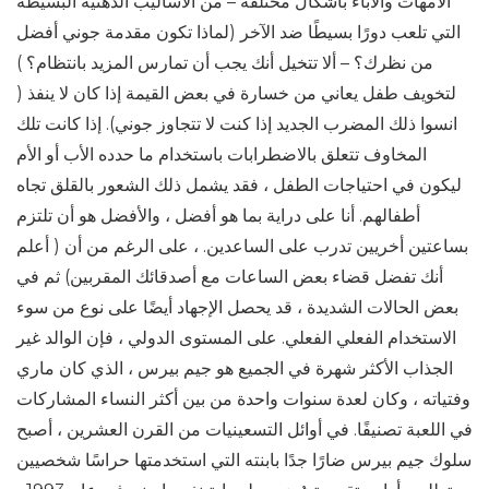
الأمهات والآباء بأشكال مختلفة – من الأساليب الذهنية البسيطة
التي تلعب دورًا بسيطًا ضد الآخر (لماذا تكون مقدمة جوني أفضل
من نظرك؟ – ألا تتخيل أنك يجب أن تمارس المزيد بانتظام؟ )
لتخويف طفل يعاني من خسارة في بعض القيمة إذا كان لا ينفذ (
انسوا ذلك المضرب الجديد إذا كنت لا تتجاوز جوني). إذا كانت تلك
المخاوف تتعلق بالاضطرابات باستخدام ما حدده الأب أو الأم
ليكون في احتياجات الطفل ، فقد يشمل ذلك الشعور بالقلق تجاه
أطفالهم. أنا على دراية بما هو أفضل ، والأفضل هو أن تلتزم
بساعتين أخريين تدرب على الساعدين. ، على الرغم من أن ( أعلم
أنك تفضل قضاء بعض الساعات مع أصدقائك المقربين) ثم في
بعض الحالات الشديدة ، قد يحصل الإجهاد أيضًا على نوع من سوء
الاستخدام الفعلي الفعلي. على المستوى الدولي ، فإن الوالد غير
الجذاب الأكثر شهرة في الجميع هو جيم بيرس ، الذي كان ماري
وفتياته ، وكان لعدة سنوات واحدة من بين أكثر النساء المشاركات
في اللعبة تصنيفًا. في أوائل التسعينيات من القرن العشرين ، أصبح
سلوك جيم بيرس ضارًا جدًا بابنته التي استخدمتها حراسًا شخصيين