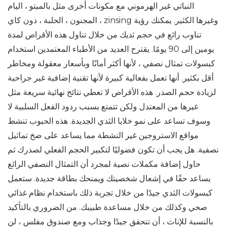
النباتي غير الهرموني مع مكونات أخرى مثل بالميتو ، اليام
المجنون ، الحلبة ، دون كاي ، zinsing وغيرها الكثير. يمكنك رؤية
تناوب رائع في حجم ثديك من خلال تناول هذه الأقراص لمدة
يومين إلى 90 يومًا. يقترح العديد من الأطباء المعتمدين استخدام
كبسولات تمثال نصفي ، لأنها أكثر أمانًا وبأسعار معقولة ومخاطر
أقل بكثير. أنها تعمل بفعالية كبيرة لأنها تقنية إضافية غير جراحية
لزيادة حجم الصدر. هذه الأقراص لا تعطي نتائج نهائية سريعة مثل
غيرها من المعتدل ولكن تتمتع بسبب ردود الفعل السلبية لا
وسوف تساعد على نمو خلايا الثدي الجديدة. هذه الحبوب تنشط
مواقع الاستروجين غير النشطة مما يساعد على ضخ تماثيل
نصفية. هل يجب أن تكون فضوليًا لتكبير الحجم الفعلي لصدرك ثم
حاول إضافة مكملات نصية لمجرد أن التمثال النصفي الرائع
يساعد حقًا في إشعال شخصيتك ويمنحك بطاقة جديدة. ستعمل
كبسولات الثدي جيدًا من خلال تجربة ذلك باستخدام نظام غذائي
صحي وكذلك من خلال مساعدة طبيبك. من الضروري بالتأكيد
بالنسبة للإناث ، أن تتحقق جيدًا وجذاب ومع صندوق مفلس ، لن