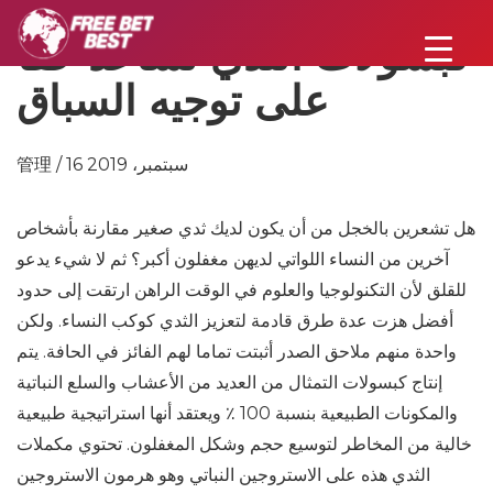
كبسولات الثدي تساعد حقا
على توجيه السباق
管理 / 16 سبتمبر، 2019
هل تشعرين بالخجل من أن يكون لديك ثدي صغير مقارنة بأشخاص
آخرين من النساء اللواتي لديهن مغفلون أكبر؟ ثم لا شيء يدعو
للقلق لأن التكنولوجيا والعلوم في الوقت الراهن ارتقت إلى حدود
أفضل هزت عدة طرق قادمة لتعزيز الثدي كوكب النساء. ولكن
واحدة منهم ملاحق الصدر أثبتت تماما لهم الفائز في الحافة. يتم
إنتاج كبسولات التمثال من العديد من الأعشاب والسلع النباتية
والمكونات الطبيعية بنسبة 100 ٪ ويعتقد أنها استراتيجية طبيعية
خالية من المخاطر لتوسيع حجم وشكل المغفلون. تحتوي مكملات
الثدي هذه على الاستروجين النباتي وهو هرمون الاستروجين