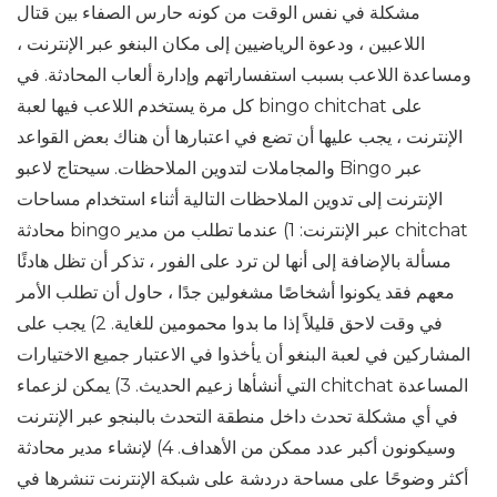
مشكلة في نفس الوقت من كونه حارس الصفاء بين قتال
اللاعبين ، ودعوة الرياضيين إلى مكان البنغو عبر الإنترنت ،
ومساعدة اللاعب بسبب استفساراتهم وإدارة ألعاب المحادثة. في
كل مرة يستخدم اللاعب فيها لعبة bingo chitchat على
الإنترنت ، يجب عليها أن تضع في اعتبارها أن هناك بعض القواعد
والمجاملات لتدوين الملاحظات. سيحتاج لاعبو Bingo عبر
الإنترنت إلى تدوين الملاحظات التالية أثناء استخدام مساحات
محادثة bingo عبر الإنترنت: 1) عندما تطلب من مدير chitchat
مسألة بالإضافة إلى أنها لن ترد على الفور ، تذكر أن تظل هادئًا
معهم فقد يكونوا أشخاصًا مشغولين جدًا ، حاول أن تطلب الأمر
في وقت لاحق قليلاً إذا ما بدوا محمومين للغاية. 2) يجب على
المشاركين في لعبة البنغو أن يأخذوا في الاعتبار جميع الاختيارات
التي أنشأها زعيم الحديث. 3) يمكن لزعماء chitchat المساعدة
في أي مشكلة تحدث داخل منطقة التحدث بالبنجو عبر الإنترنت
وسيكونون أكبر عدد ممكن من الأهداف. 4) لإنشاء مدير محادثة
أكثر وضوحًا على مساحة دردشة على شبكة الإنترنت تنشرها في