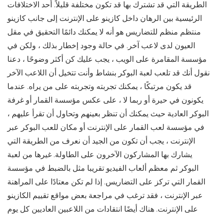
الطريقة التي قد تشترك بها قد تكون مختلفة قليلاً. أحد الاختلافات
الرئيسية بين الرهان داخل كازينو على الإنترنت إلى جانب كازينو
منتظم منظم للتضاريس هو أنه لا يمكنك دائمًا التحقيق في مقل
العيون لدى لاعب آخر. في حالة وجود إخطار بذلك ، ولكن في
مؤسسة المقامرة على الويب ، يجب عليك كن أكثر وضوحًا ، دعنا
نقول أنك قد تلعب لعبة البوكر بنشاط وأنت تتخيل أن اللاعب الآخر
قد يكون مرتبكًا ، يمكنك تجربته وتجربته على من يراه. عندما
يكونون في حيرة أو ربما لا ، على عكس مؤسسة القمار أو غرفة
البوكر العادية حيث يمكنك أن تنظر بعينهم وتحاول أن تقرأ عليهم ،
في مؤسسة لعب القمار على الإنترنت أو مكان للعب البوكر عبر
الإنترنت ، يجب أن تكون من الجيد أن نعرف من الطريقة التي
يشارك بها المشاركون الآخرون على الطاولة. غيرها من لعبة
البوكر ثم معظم ألعاب الفيديو تقريبا مثل بالضبط في مؤسسة
القمار التي تركز على التضاريس. إذا لم تكن معتادًا على المراهنة
عبر الإنترنت ، فقد ترغب في مراجعة بعض مواقع تقييم الكازينو
على الإنترنت. هناك أيضًا انتقادات من اللاعبين العاديين كل يوم