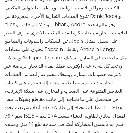
الكليات ومراكز الألعاب الرياضية ومنظمات الجولف المكتبي.
تتنوع العلامات التجارية الأخرى المعروفة بين Donic Joola و
clips و DHS و TMS و Tibhar و Andro. توفر غالبية هذه
العلامات التجارية معدات كرة القدم المكتبية الأخرى بصرف النظر
عن الشبكات والمدونات والمقاطع. Joola على سبيل المثال
تحتوي على مضادات Topspin ، ونقاط Antispin Longy ،
ومجالات Antispin Delicate. مثل ما يحدث في السابق ، يمكنك
أن تجد كل شيء على الإنترنت عمليًا. يقدم لك تجار الرياضة عبر
الإنترنت خصومات ممتازة ويمنحك مجموعة رائعة من العلامات
التجارية ذات السمعة الطيبة. مجرد إلقاء نظرة على كتيبات
العناصر المتنوعة على الصعاب والمخازن على شبكة الإنترنت ،
هل ستحصل على ما تحتاجه. إلى جانب مقاطع وشبكات تنس
الطاولة ، تحتاج إلى طاولات ذات أبعاد تشريعية. يحدد ITTF هذا
المعدل العادي لطاولة العشاء بنسب 274 سم × 152.5 سم × 76
سم. تم تأسيس المشاركة أيضًا في مساحة تبلغ 14 مترًا وممتدة
من 7 أمتار وعرض 5 أمتار. يقوم ITTF بتحديد موقعه المقيد