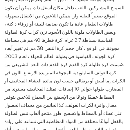
للسماح للمشاركين باللعب داخل مكان أسفل ذلك. يمكن أن يكون
الموقع صغيراً للغاية ولن يتمكن اللاعبون من الانتقال بسهولة.
طاولات الطعام عادة ما تكون صديقة للبيئة أو زرقاء داكنة ،
وبعض الطاولات ملونة باللون الأسود. تزن كرات كرة الطاولة
القياسية ببساطة 2.7 غرام. كرة قطرها 40 مم هي ببساطة
مجوفة. في الواقع ، كان حجم كرة التنس 38 مم. تم تغيير أبعاد
كرة الجولف القياسية في بطولة العالم للجولف لعام 2003.
صُممت كرة طاولة كرة القدم كرة القدم ذات البعد التشريعي من
كرة الغولف السليلويدية المجوفة المتزايدة الارتفاع. اللون في
الكرات إما أبيض أو برتقالي حسب لون مائدة العشاء. المجاذيف أو
المضارب طولها حوالي 10 إضافات. تمتلك المجاذيف مستوى من
المطاط خفيفًا ونوعًا من الإسفنج بين السماح للاعبين بتوفير
معدل وافرة لكرات الغولف. كلا الجانبين من مجداف الحصول
على غطاء أو بالمطاط والاسفنج. طور منتجو ألعاب تنس الطاولة
بالفعل أنواعًا مختلفة من المواد المطاطية التي تساعد على زيادة
قدرات اللاعبين على اللعب. أفضل مزيج من الموارد يعزز أداء