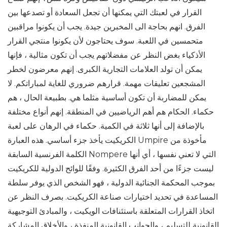
القرار في لعبتك التي يمكنها أن تجعل السعادة أو تصدعها بين
الفرق. انهم بحاجة الى المخبرين جيدة. يجب أن يكونوا مراقبين
متحمسين في اللعبة. سوف يحتاجون لأن يكونوا منتجي القرار
الأذكياء بغض النظر عن مفضلاتهم يجب أن تكون مثالية ، فإنها
يمكن أن تولد العلامات التجارية الكبرى. إنهم معرضون لخطر
المشجعين تعليقات مهمة. قرارهم ضروري للغاية لمباراتكم. لا
يمكن للمضاربة أن تكون أساسية مثلما هي. بطبيعة الحال ، هم
حكماء. الحكام هم أهم الرياضيين في المنطقة. إنهم أنواع مختلفة
بالإضافة إلى أنها ثلاثة في الكمية. حكماء في الرهان على لعبة
الكريكيت يأخذ جزء أساسي. هذه العبارة Umpire مأخوذة من
الكلمة الفرنسية السابقة Nompere التي لا تعني نفسها ، أي أنها
ليست جزءًا من أحد الفرق الكثيرة. وفقًا للوائح الدولية للكريكيت
بموجب المحكمة الجنائية الدولية ، فهو الشخص الذي يوفر سلطة
المساعدة في تحديد اختيارات صناعة الكريكيت. بصرف النظر عن
اتخاذ القرارات المتعلقة باستئنافات الويكيت ، والمبادئ التوجيهية
القانونية للتسليم ، والجوانب القانونية المنفذة ، والأخلاق المشاركة