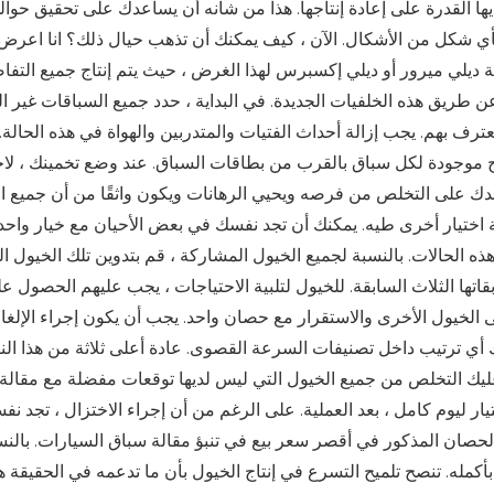
ديلي ميرور أو ديلي إكسبرس لهذا الغرض ، حيث يتم إنتاج جميع التفاصيل
ترف بهم. يجب إزالة أحداث الفتيات والمتدربين والهواة في هذه الحا
ج موجودة لكل سباق بالقرب من بطاقات السباق. عند وضع تخمينك ، لاحظ 
 على التخلص من فرصه ويحيي الرهانات ويكون واثقًا من أن جميع الخ
ة اختيار أخرى طيه. يمكنك أن تجد نفسك في بعض الأحيان مع خيار واحد 
ذه الحالات. بالنسبة لجميع الخيول المشاركة ، قم بتدوين تلك الخيول ال
قاتها الثلاث السابقة. للخيول لتلبية الاحتياجات ، يجب عليهم الحصول عل
 الخيول الأخرى والاستقرار مع حصان واحد. يجب أن يكون إجراء الإلغاء كم
 أي ترتيب داخل تصنيفات السرعة القصوى. عادة أعلى ثلاثة من هذا الن
يك التخلص من جميع الخيول التي ليس لديها توقعات مفضلة مع مقالة 
تيار ليوم كامل ، بعد العملية. على الرغم من أن إجراء الاختزال ، تجد ن
لحصان المذكور في أقصر سعر بيع في تنبؤ مقالة سباق السيارات. بالنسبة
بأكمله. تنصح تلميح التسرع في إنتاج الخيول بأن ما تدعمه في الحقيقة ه