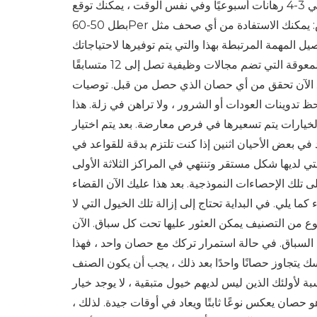
رائع ولديها القدرة على إعادة إنتاجها. هذا من شأنه أن يساعدك على تحقيق حوالي 3-4 رهانات أسبوعيًا وفي نفس الوقت ، يمكنك توقع
بطل 50-60Per بأي شكل من الأشكال. الآن ، كيف يمكنك أن تذهب حيال ذلك؟ انا اعرض: يمكنك الاستفادة من أي صحف مثل
 المهمة المرتبطة بهذا والتي يتم توفيرها لاحتياجاتك
عن طريق هذه الخلفيات الجديدة. في البداية ، حدد جميع السباقات غير المعوقة التي تضم مجالات وظيفية تصل إلى 12 متسابقًا
لة. الآن تحقق من أي حصان الذي حصل من قبل. توصيات
تدوينات العودات أو الشرور ، ولا تراهن في زلة. هذا
يارات يتم تسعيرها في فرص معارضة. بعد يتم اختيار
في بعض الأحيان اثنين إذا كنت تلتزم بدقة للقواعد في
تي لديها شكل مستقر وتنتهي في المراكز الثلاثة الأولى
ى تلك الإحصاءات النموذجية. بعد هذا عليك الآن القضاء
ا يلي. في البداية تحتاج إلى إزالة تلك الخيول التي لا
وع من التصنيف يمكن العثور عليها تحت كل سباق. الآن
السباق. في حالة استمرار تركك مع حصان واحد ، فهذا
فسك يتجاوز حصانًا واحدًا بعد ذلك ، يجب أن يكون الصنف
 لأولئك الذين ليس لديهم خيول متبقية ، لا يوجد خيار
و حصان يعكس نوعًا ثابتًا ويعاد في أوقات جيدة. لذلك ،