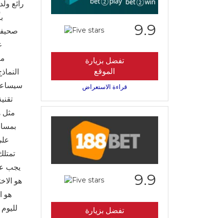
9.9
صحيفة 
مع
تفضل بزيارة
الموقع
النماذ
سيساعدك
قراءة الاستعراض
تقني
مثل ه
بمساب
على
تمتلك
يجب عل
9.9
هو الاخ
هو ا
لليوم 
تفضل بزيارة