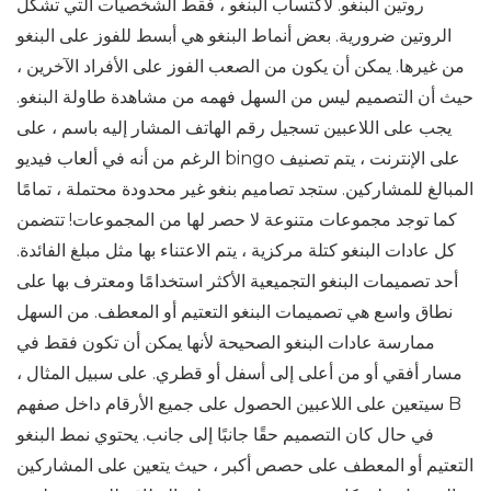
روتين البنغو. لاكتساب البنغو ، فقط الشخصيات التي تشكل
الروتين ضرورية. بعض أنماط البنغو هي أبسط للفوز على البنغو
من غيرها. يمكن أن يكون من الصعب الفوز على الأفراد الآخرين ،
حيث أن التصميم ليس من السهل فهمه من مشاهدة طاولة البنغو.
يجب على اللاعبين تسجيل رقم الهاتف المشار إليه باسم ، على
الرغم من أنه في ألعاب فيديو bingo على الإنترنت ، يتم تصنيف
المبالغ للمشاركين. ستجد تصاميم بنغو غير محدودة محتملة ، تمامًا
كما توجد مجموعات متنوعة لا حصر لها من المجموعات! تتضمن
كل عادات البنغو كتلة مركزية ، يتم الاعتناء بها مثل مبلغ الفائدة.
أحد تصميمات البنغو التجميعية الأكثر استخدامًا ومعترف بها على
نطاق واسع هي تصميمات البنغو التعتيم أو المعطف. من السهل
ممارسة عادات البنغو الصحيحة لأنها يمكن أن تكون فقط في
مسار أفقي أو من أعلى إلى أسفل أو قطري. على سبيل المثال ،
سيتعين على اللاعبين الحصول على جميع الأرقام داخل صفهم B
في حال كان التصميم حقًا جانبًا إلى جانب. يحتوي نمط البنغو
التعتيم أو المعطف على حصص أكبر ، حيث يتعين على المشاركين