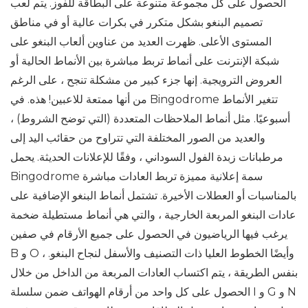
الحصول على كل مجموعة متنوعة على البطاقة للفوز. يتم لعب
تصميم البنغو بشكل متكرر في بكرات عالية أو في مناطق
المستوى الأعلى. ظهرت العديد من عناوين ألعاب البنغو على
شبكة الإنترنت على أنماط تربط مباشرة بين الأنماط الحالية أو
العروض الترويجية. إنها جزء كبير من مشكلة تنجح ، على الرغم
من أنها ممتعة للاعبين! هذه. في Bingodrome تتغير الأنماط
أسبوعيًا. مثل أنماط الملاحظات المتعددة (التي توضح الشروط) ،
والعديد من الصور المختلفة التي تتراوح من حقائب اليد إلى
مرطبانات زبدة الفول السوداني ، وفقًا للإعلانات الحديثة. يحمل
Bingodrome سمة إعلانية مميزة تربط العادات مباشرة
بالمناسبات أو العطلات الأخيرة. تشتمل أنماط البنغو الإضافية على
عادات البنغو المربعة الخارجية ، والتي هي أنماط مستطيلة ضخمة
يرغب فيها الرياضيون في الحصول على جميع الأرقام في صفين
B و O ، وأيضًا الخطوط العليا ذات التصنيف والأسفل لنجاح البنغو.
بنفس الطريقة ، يتم اكتساب العادات المربعة من الداخل من خلال
الحصول على كل واحد من أرقام الهواتف ضمن سلسلة I و G و N