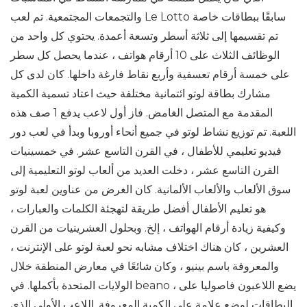
والتجمعات المجتمعية. تم لعب Le Lotto سابقًا ببطاقات خاصة
تم تقسيمها إلى ثلاثة أسطر وتسعة أعمدة. يحتوي كل واحد من
الوظائف الثلاث على 10 أرقام هواتف ، عندما يحصل كل سطر
على خمسة أرقام تعسفية وأربع نقاط فارغة داخلها. كان لدى كل
مشارك بطاقة لوتو ائتمانية مختلفة حيث اعتاد تسمية الكمية
المقدمة مع المتصل الغامض. فاز أول لاعب يدفع 1 صف هذه
اللعبة. تم توزيع نشاط لوتو في جميع أنحاء أوروبا وبدأ في لعب دور
فيديو تعليمي للأطفال ، في القرن التاسع عشر. في خمسينيات
القرن التاسع عشر ، دخلت العديد من ألعاب لوتو التعليمية إلى
سوق الألعاب والألعاب الألمانية. كان الغرض من عناوين لعبة لوتو
هو تعليم الأطفال أفضل طريقة لتهجئة الكلمات والعبارات ،
وكيفية زيادة أرقام الهواتف ، إلخ. وبحلول العشرينيات من القرن
العشرين ، كان هناك اختلاف مشابه نحو لعبة لوتو على الإنترنت ،
والمعروفة باسم بينيو ، وكان شائعًا في معارض المنطقة خلال
الولايات المتحدة بأكملها. في beano ، يضع اللاعبون فاصوليا على
البطاقات لوضع علامة على الكمية المعروفة. اللاعب الأولي الذي