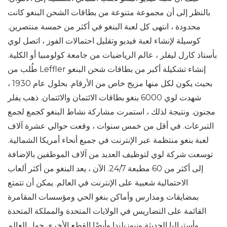
بالنظر إلى أن مجموعة متنوعة من بطاقات الشحن البنغو كانت
محدودة ، انتهى كل لعبة البنغو في أكثر من خمسة منتصرين.
كوسيلة لإنشاء لعبة فيديو وتقليل احتمالات الفوز ، اتصل لوي
بأستاذ كارل ليفلر ، عالم الرياضيات من جامعة كولومبيا أو الكلية.
طُلب من Leffler إنشاء تشكيلة أكبر من بطاقات شحن البنغو
بحيث يكون لكل منها مزيج خاص من الأرقام. بحلول عام 1930 ،
شهدت لوي 6000 بنغو بطاقات الائتمان والائتمان. ذهب يفلر
مجنون. ونتيجة لذلك ، استمرت مشاركة نشاط البنغو كجمع لجمع
التبرعات. في أقل من خمس سنوات ، وقعت حوالي عشرة آلاف
لعبة بنغو منتظمة عبر الإنترنت في جميع أنحاء أمريكا الشمالية.
توسعت شركة لوي لتوظيف العديد من آلاف الموظفين بالإضافة
إلى أكثر من 60 مطبعة 24/7. الآن ، يعد البنغو من أكثر ألعاب
الاحتمالية شعبية على الإنترنت في العالم. يمكن أن تتمتع
بمضايقات ومدارس وأماكن بنغو الحي ومؤسسات المقامرة
القائمة على التضاريس في الولايات المتحدة والمملكة المتحدة
وأستراليا الحديثة ونيوزيلندا وأيضًا القطع الأخرى حول العالم.