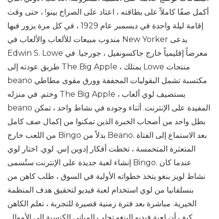
أكمل صفًا كاملاً على بطاقته ، اعتاد على الصراخ بينو! ، حتى وقت
إقامة ليلة واحدة في ديسمبر عام 1929 ، في كل مرة يزور فيها
مندوب مبيعات للألعاب والألعاب في New Yorker يدعى
Edwin S. Lowe معرضاً إقليمياً خارج جاكسونفيل ، جورجيا. في
طريق عودته إلى The Big Apple ، يمتلك Lowe منتجات
beano مكتسبة تشمل البقوليات المجففة وورق مقوى مطاطي
وختم. في منزله The Big Apple ، يستضيف لوي ألعاب
beano المفيدة على الإنترنت. أثناء وجوده في نشاط واحد ، تمكن
بطل واحد من أصحاب الخبرة الذين تمكنوا من إكمال صف كامل
من اللعب خارج Bingo بدلاً من Beano. بعد الاستماع إلى الفتاة
المتعثرة المتحمسة ، تخطت أفكار إدوين إس. لوي. اختار لوي
إنشاء لعبة جديدة على الإنترنت ستُسمى Bingo. عندما كان
نشاط لويز بنغو يتخذ خطواته الأولية في السوق ، طلب كاهن من
بنسلفانيا من لوي استخدام لعبة فيديو لتحقيق هدف المنظمة
الخيرية. مباشرة بعد فترة زمنية قصيرة للتجربة ، تعلم الكاهن
كيف أن لعبة فيديو البنغو تجلب المباني الكنسية إلى الأموال.