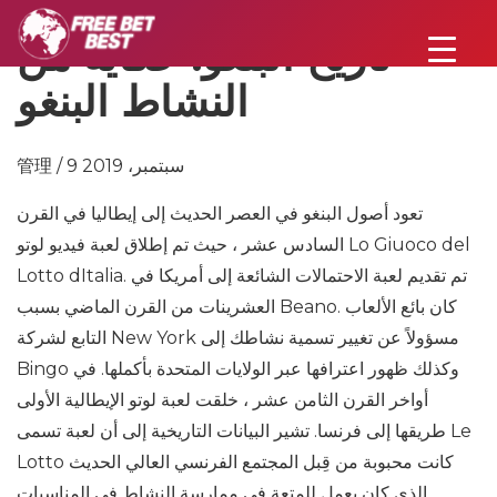
تاريخ البنغو: حكاية من
النشاط البنغو
管理 / 9 سبتمبر، 2019
تعود أصول البنغو في العصر الحديث إلى إيطاليا في القرن
السادس عشر ، حيث تم إطلاق لعبة فيديو لوتو Lo Giuoco del
Lotto dItalia. تم تقديم لعبة الاحتمالات الشائعة إلى أمريكا في
العشرينات من القرن الماضي بسبب Beano. كان بائع الألعاب
التابع لشركة New York مسؤولاً عن تغيير تسمية نشاطك إلى
Bingo وكذلك ظهور اعترافها عبر الولايات المتحدة بأكملها. في
أواخر القرن الثامن عشر ، خلقت لعبة لوتو الإيطالية الأولى
طريقها إلى فرنسا. تشير البيانات التاريخية إلى أن لعبة تسمى Le
Lotto كانت محبوبة من قِبل المجتمع الفرنسي العالي الحديث
الذي كان يعمل للمتعة في ممارسة النشاط في المناسبات