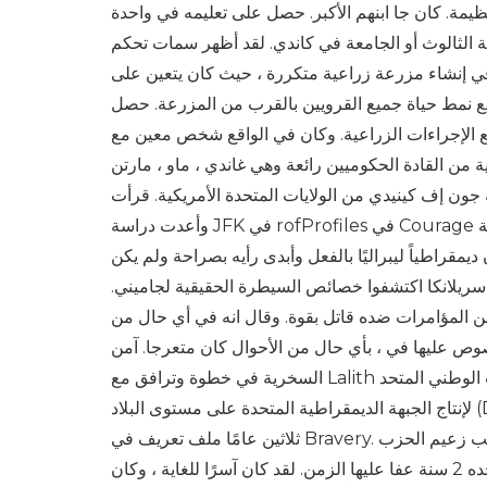
عظيمة. كان جا ابنهم الأكبر. حصل على تعليمه في واحدة
ة الثالوث أو الجامعة في كاندي. لقد أظهر سمات تحكم
ي إنشاء مزرعة زراعية متكررة ، حيث كان يتعين على
ة جميع القرويين بالقرب من المزرعة. حصل Ga على فضول متحمس للغاية بشأن إنشاء المزرعة ،
ع الإجراءات الزراعية. وكان في الواقع شخص معين مع
 من القادة الحكوميين رائعة وهي غاندي ، ماو ، مارتن
إف كينيدي من الولايات المتحدة الأمريكية. قرأت Gamini
وأعدت دراسة JFK في rofProfiles في Courage عدة مرات. وقال انه مصبوب نفسه على كينيدي ، والتعبير ذكية جذابة وناجحة
مقراطياً ليبراليًا بالفعل وأبدى رأيه بصراحة ولم يكن
سريلانكا اكتشفوا خصائص السيطرة الحقيقية لجاميني.
ن المؤامرات ضده قاتل بقوة. وقال انه في أي حال من
في ، بأي حال من الأحوال كان متعرجا. آمن Gamini دائمًا بما كان يؤديه. حصلت على وضع والمضايقة
السخرية في خطوة وترافق مع Lalith قام رحلة سياسية جديدة في السياسة الوطنية السريلانكية. لا يزال يترك الحزب الوطني المتحد
لإنتاج الجبهة الديمقراطية المتحدة على مستوى البلاد (DUNF). كان الابن الذي يمر عبر الملف الشخصي في الشجاعة لكينيدي قبل
ثلاثين عامًا ملف تعريف في Bravery. عندما عاد جاميني إلى الحزب الوطني المتحد باعتباره رئيسًا للمعارضة ونائب زعيم الحزب
الوطني المتحد ، أصبح مجرد سياسي ولكن بالإضافة إلى رجل دولة. وكان جده 2 سنة عفا عليها الزمن. لقد كان آسرًا للغاية ، وكان