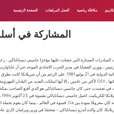
كازينو
مكافأة رياضية
أفضل المراهنات
الصفحة الرئيسية
المشاركة في أسلو
 المبادرات الممتازة التي حصلت عليها مؤخرًا جاميني ديساناياكي ، ز
رئيس ، ووزير القضايا في مدير الحزب الاتحادي الموحد جي آر جاياواردينا
الجنائية الدولية في 21 يوليو 1981. على الرغم من أن س
لأكثر من عامين ، إلا أنها امتلكت العديد من البلدان المهزومة تحلي
في تجسدت حتى كان جاميني ديساناياكي هو الذي أقنع الصاحب بمكة ال
قسوة في العالم ، بينما كان يقوم بحملة انتخابية ليصبح