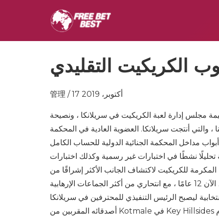
ب الكريكيت التقليدي
管理 / 17 أكتوبر، 2019
عيمة مجلس إدارة لعبة الكريكيت في سريلانكا ، ونصيحة
 ، والتي أنتجت سريلانكا. العضوية العادية في المحكمة
ريلانكا كانت تطرق أبواب مداخل المحكمة الجنائية الدولية للحساب الكامل
لًا نشطًا في اختبارات غير رسمية وكذلك اختبارات ODI ، لكنها
مكرمة للكريكيت لاكتشاف الجانب الأكثر إشراقًا من
سريلانكا للكريكيت. اغتيل جاميني ديساناياكي بقسوة في 23 أكتوبر 1994 ، الآن 12 عامًا ، مع انتحاري من أكثر الجماعات الإرهابية
 الرئيس التنفيذي للمحترفين في سريلانكا. Ga لأنه كان معروفًا بمودة بين
أصدقائه المقربين من Kotmale في Key Hillsides في سريلانكا. كان والده أندرو ديساناياكي – شخصًا في وزير وبرلمان كاري عام