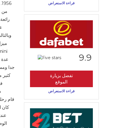
قراءة الاستعراض
6
من ا
رائعة
وبالتا
ميزا
9.9
جدا ومست
كثير م
تفضل بزيارة
الموقع
في
قراءة الاستعراض