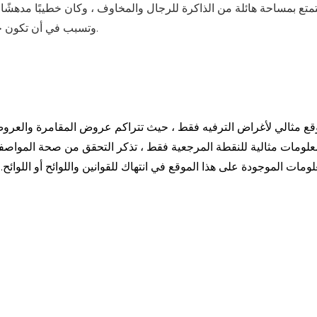
تمتع بمساحة هائلة من الذاكرة للرجال والمخاوف ، وكان خطيبًا مدهشًا و
وتسبب في أن تكون جزيرة السماء إذا أصبح جاميني الرئيس التنفيذي لسري.
وقع مثالي لأغراض الترفيه فقط ، حيث تتراكم عروض المقامرة والعروض
علومات مثالية للنقطة المرجعية فقط ، تذكر التحقق من صحة المواص
لومات الموجودة على هذا الموقع في انتهاك للقوانين واللوائح أو اللو