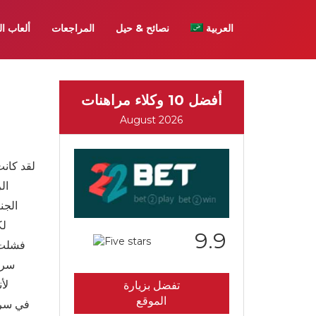
العربية
نصائح & حيل
المراجعات
ألعاب ال
أفضل 10 وكلاء مراهنات
August 2026
لقد كانت
ال
9.9
فشلت 
تفضل بزيارة
الموقع