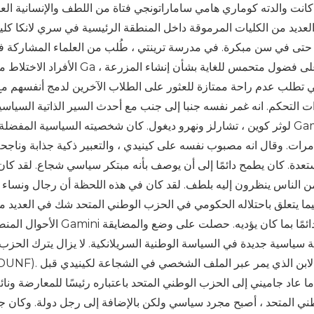
195. كانت والدته كوماري هامي ساماراتونجي فتاة من اللطف والإنسانية ال
لعديد من الكليات المرموقة داخل المنطقة الرئيسية في سري لانكا كلي
 حتى في سن مبكرة. في مدرسة ترينتي ، طُلب من العلماء المشاركة ف
الأفراد الاختلاط مع نمط حيا
لي تطلب عدم راحة ممتازة للعثور على الطلاب الآخرين لدمج أنفسهم م
ت التحكم. انه غمر نفسه جنبا إلى جنب مع أحدث السير الذاتية السياسية
لوثر كوين ، تشارلز ونهرو ديغول. كان شخصيته السياسية المفضلة جون 
عدة. كان يطمح دائمًا إلى أن يوصف بأنه مبتكر سياسي شجاع. لقد كان دي
ن الناس ينظرون إليه بلطف. لقد كان في هذه اللحظة أن رجال ونساء 
ما يتعلق باحتلاله الحكومي في الحزب الوطني المتحد شك في العديد م
الأحوال المنصوص عليها 