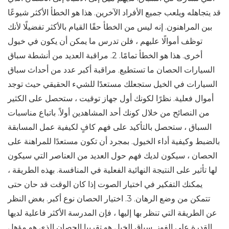
قد يتجاهله ويلعب جميع الأفراد الآخرين. هذا هو الخطأ الأكثر شيوعًا
بين المراهنون. إنه ليس من الخطأ حقًا القيام بالأكثر تفضيلًا لأنك
توظف أموالًا عليهم ، فلن تدرس ما يمكن أن يكون في خيول
أخرى. هذا هو الخطأ تمامًا. 2. مراقبة العديد من أنشطة سباق
السيارات الحصان ما تستطيع. مراقبة أكبر عدد من أحداث سباق
السيارات في الخيل ستجعلك مستعدًا للشيء الحقيقي حيث توجد
أموال فعلية. نظرًا لكونك أول جهاز توقيت ، ستحصل على الكثير
من النصائح من خلال كونك أحد المشاهدين أولاً. باتباع مناسبات
السباق ، ستحصل بالتأكيد على فهم كافٍ لكيفية عمل المسابقة
بالضبط وكيفية أداء الخيول. بمجرد أن تكون مستعدًا للمراهنة على
الحصان ، سيكون لديك فهم حول العديد من العناصر التي سيكون
لها تأثير على النتيجة النهائية الفعلية في المنافسة. بهذه الطريقة ،
يمكنك التفكير في اختيار الصوت إذا كان الوقت قد حان حتى
تتمكن من وضع الرهان. 3. اختيار الحصان نوع أكبر. بغض النظر
عن الطريقة التي تنظر بها إليها ، فإن المدرسة الأكثر فاعلية لديها
القدرة على الفوز. سباق الخيل هو تقريبا الحصان الذي هو مؤهل