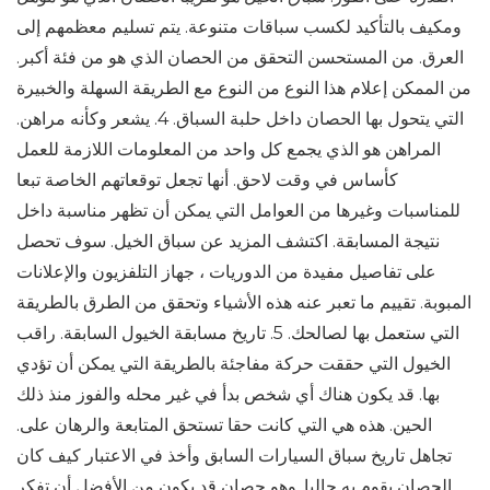
ومكيف بالتأكيد لكسب سباقات متنوعة. يتم تسليم معظمهم إلى
العرق. من المستحسن التحقق من الحصان الذي هو من فئة أكبر.
من الممكن إعلام هذا النوع من النوع مع الطريقة السهلة والخبيرة
التي يتحول بها الحصان داخل حلبة السباق. 4. يشعر وكأنه مراهن.
المراهن هو الذي يجمع كل واحد من المعلومات اللازمة للعمل
كأساس في وقت لاحق. أنها تجعل توقعاتهم الخاصة تبعا
للمناسبات وغيرها من العوامل التي يمكن أن تظهر مناسبة داخل
نتيجة المسابقة. اكتشف المزيد عن سباق الخيل. سوف تحصل
على تفاصيل مفيدة من الدوريات ، جهاز التلفزيون والإعلانات
المبوبة. تقييم ما تعبر عنه هذه الأشياء وتحقق من الطرق بالطريقة
التي ستعمل بها لصالحك. 5. تاريخ مسابقة الخيول السابقة. راقب
الخيول التي حققت حركة مفاجئة بالطريقة التي يمكن أن تؤدي
بها. قد يكون هناك أي شخص بدأ في غير محله والفوز منذ ذلك
الحين. هذه هي التي كانت حقا تستحق المتابعة والرهان على.
تجاهل تاريخ سباق السيارات السابق وأخذ في الاعتبار كيف كان
الحصان يقوم به حاليا. وهو حصان قد يكون من الأفضل أن تفكر