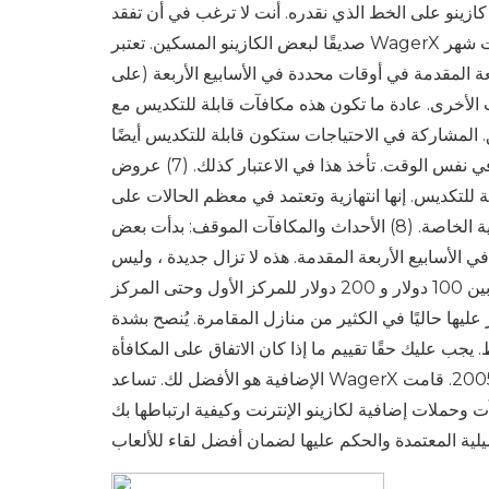
أمريكيًا. تقديم المشورة فقط كازينو على الخط الذي نقدره. أنت لا ترغب في أن تفقد
صديقًا لبعض الكازينو المسكين. تعتبر WagerX تفاصيل إنشاء المقامرة المقبولة نقطة انطلاق جيدة. (6) الفترة الزمنية لمكافآت شهر
 المقدمة في أوقات محددة في الأسابيع الأربعة (على
ات الأخرى. عادة ما تكون هذه مكافآت قابلة للتكديس مع
قق. المشاركة في الاحتياجات ستكون قابلة للتكديس أيضًا
في نفس الوقت. تأخذ هذا في الاعتبار كذلك. (7) عروض Bonid Holliday المميزة: العطلات ، والرومانسية ، والسنوات الجديدة ،
 للتكديس. إنها انتهازية وتعتمد في معظم الحالات على
مؤسسة المقامرة للشخص. التسجيل في قائمة بريدية لمواكبة العروض الترويجية الخاصة. (8) الأحداث والمكافآت الموقف: بدأت بعض
 الأسابيع الأربعة المقدمة. هذه لا تزال جديدة ، وليس
هناك العديد من الكازينوهات التي توفر لهم. يتراوح مبلغ المكافأة الإضافية بين 100 دولار و 200 دولار للمركز الأول وحتى المركز
يها حاليًا في الكثير من منازل المقامرة. يُنصح بشدة
جب عليك حقًا تقييم ما إذا كان الاتفاق على المكافأة
الإضافية هو الأفضل لك. تساعد WagerX معلومات كازينو الإنترنت والمعلومات منذ عام 2005. قامت WagerX بتكوين العديد من
 لكازينو الإنترنت وكيفية ارتباطها بك. WagerX تمت الموافقة على تقييم منازل