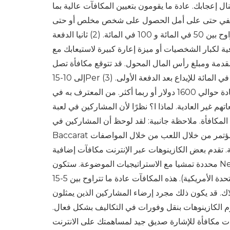
ال إعجابك. عادة ما يقومون بتعيين المكافآت عالية بما
ثال نصفي حتى على أمل الحصول على شخص مخلص أو حتى
مكانة رائعة. الكازينو المبدئي أون لاين لأول مرة يتم إضافة مكافأة إضافية تتراوح بين 50 في المائة و 100 في المائة. (2) ثانيا الدفعة
فية لكبار الشخصيات أو ميزة إعارة كبيرة لاستيعابك مع
مقدمة ومبلغ رأس المال المحول. قد تتوقع مكافأة تصل
إلى 10-15Per في المائة للإيداع بعد الدفعة الأولى. (3) VIP أو مكافآت إيداع الكرل العالي: هذه المكافآت مخصصة للرياضيين الذين
يدفعون مبالغ أكبر من الدخل في وقت واحد معروض. التسامح في الودائع عادة حوالي 1600 دولار أو ربما أكثر. من المعترف به في
ية. لماذا ا؟ نظرًا لأن المشاركين في لعبة Great Curler هم عمومًا
 المكافأة. ملاحظة جانبية: لقد لوحظ أن المشاركين في
Baccarat يتقدمون عادة بعد المؤتمر من خلال اللعب من خلال المواصفات (مقدار المكافأة 25X أو أقل) بسبب حصول القمار على
ضعت في نهج مكافآت إضافية. تقدم بعض الكازينوهات عبر الإنترنت مكافآت إضافية
محددة تمشيا مع الاستراتيجيات الموضوعة. ستكون Neteller والتحويلات البرقية و InstaCash من استراتيجيات السداد الشائعة
(خارج الولايات المتحدة الأمريكية). هذه المكافآت عادة ما تتراوح بين 5-15Percent. لماذا تقدم لك منازل المقامرة صفقات مكافأة
لاك. قد يكون ذلك مجرد إرضاء المشاركين الذين يمثلون
 تقوم الكازينوهات بنقل وفورات في التكاليف بشكل فعال.
ة: يتم توفير هذه الصفقات مكافأة للإشارة صديق جيد لمساهمتك على الانترنت