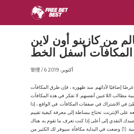
م من كازينو أون لاين
المكافآت أسفل الخط
管理 / 6 أكتوبر، 2019
رضًا إضافيًا لأدائهم. منذ ظهوره ، فإن طرق المكافآت
ة مطالب اللاعبين أنفسهم. لا تفكر في هذه المكافآت
طئ في الاشتراك في صفقات المكافآت. في الواقع ، إذا
على الإنترنت. تحتاج ببساطة إلى معرفة كيفية تقييم
يدك النقدي إلى أعلى إذا كنت تعرف ما تقوم به. هناك
الكثير من أشكال صفقات المكافآت ، وتغطي أدناه بعض الأنواع الأساسية. (1) وضعت في البداية مكافأة. سيوفر لك الكثير من