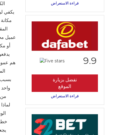
قراءة الاستعراض
الك
يكفي لي
المق
عميل مخل
9.9
الم
تفضل بزيارة
الموقع
قراءة الاستعراض
الو
خطرً