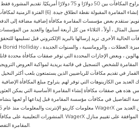
كازينو. تتراوح المكافآت بين 50 دولارًا و 75 دولارًا 
قويم: ستقدم بعض مؤسسات المقامرة مكافأة إضافية مضافة إلى الدفعة
سبيل المثال ، أولاً ، الثلاثاء من كل أربعة أسابيع) والعديد من المؤسس
آت الحالية الأخرى. تريد إرسالها بالبريد الإلكتروني قبل تسليمها للتح
هالوين ، وبعض الإجازات المحددة التي توفر صفقات مكافأة محددة قابلة
لقمار في تقديم مكافآت للرياضيين الذين يستمتعون بلعب أكثر النخيل في
س. هذه هي صفقات مكافأة إنشاء المقامرة الأساسية التي يمكن العثور عل
سة التفاصيل في مكافآت مؤسسة المقامرة قبل إيداعها أو لعبها بنشاط. ي
المنشورات التعليمية على مكافآت وحملات إضافية
المقامرة التفصيلية المعتمدة والحكم عليها لضمان أفضل لقاء للألعاب.