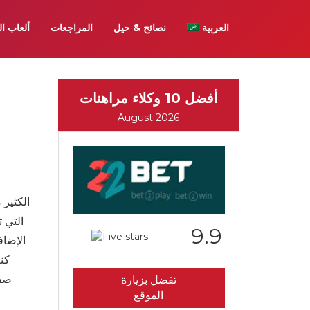
العربية
نصائح & حيل
المراجعات
ألعاب ال
أفضل 10 وكلاء مراهنات
August 2026
الكثير 
التي 
9.9
الإضاف
كن
صفق
تفضل بزيارة
الموقع