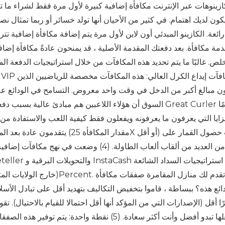
ازينوهات عبر الإنترنت مكافأة إضافية كبيرة لأول مرة فقط لشراء ما تن
كون لديك اهتمام. في كثير من الأحيان أنها تولد خسائر أو ربما تم
دمة مكافأة. بعد دفعتك المقدمة الأصلية ، قد يمنحون عادةً مكافأة إضا
ص. غالبًا ما يتم تحديد هذه المكافآت من خلال استراتيجيات الدفعة ال
السوق أن هؤلاء اللاعبين هم مبادئ عالية بسبب دفعاتهم غير العاد
زايا التي يعرفون ما يعرفونه ويفعلون فقط كيفية اللعب والاستفادة من
واحد من العديد من ألقاب ألعاب الطاولة. (4) و
دائع هذه؟ ببساطة ، قاموا بتخفيض التكاليف بتهديد أقل على تبادل الأس
ا أقل (الإصدارات التي من المؤكد أنها أقل احتمالا للقيام بالاحتيال).
يجعلها تبدو أفضل وأنت أكثر سعادة. (5) نقطة واحد