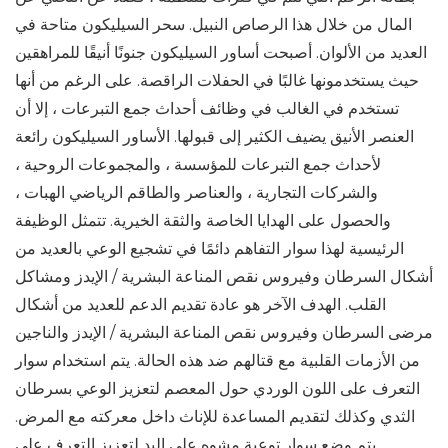
المال من خلال هذا الرصاص النبيل. سحر السيليكون متاحة في
العديد من الألوان. أصبحت أساور السيليكون جنونًا أنيقًا للمراهقين
حيث يستخدمونها غالبًا في الحفلات الراقصة. على الرغم من أنها
تستخدم في الغالب في وظائف أحداث جمع التبرعات ، إلا أن
العنصر الأنيق يضيف الكثير إلى قبولها. الأساور السيليكون رائعة
لأحداث جمع التبرعات للمؤسسة ، والمجموعات الروحية ،
والشركات التجارية ، والعناصر والطاقم الرياضي الهبات ،
والحصول على الهدايا الخاصة والثقة الخيرية. تتمثل الوظيفة
الرئيسية لهذا سوار التفاهم دائمًا في تشجيع الوعي بالعديد من
أشكال السرطان وفيروس نقص المناعة البشرية / الإيدز ومشاكل
القلب. الهدف الآخر هو عادة تقديم الدعم للعديد من أشكال
مرضى السرطان وفيروس نقص المناعة البشرية / الإيدز والناجين
من الأزمات القلبية مع قتالهم ضد هذه الحالة. يتم استخدام سوار
التعرف على اللون الوردي حول المعصم لتعزيز الوعي بسرطان
الثدي وكذلك لتقديم المساعدة للإناث داخل معركته مع المرض.
يتم وضع سوار توعية مشوه على اليد لتعزيز التعرف على