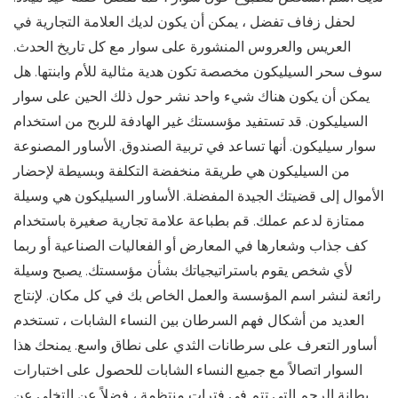
لحفل زفاف تفضل ، يمكن أن يكون لديك العلامة التجارية في
العريس والعروس المنشورة على سوار مع كل تاريخ الحدث.
سوف سحر السيليكون مخصصة تكون هدية مثالية للأم وابنتها. هل
يمكن أن يكون هناك شيء واحد نشر حول ذلك الحين على سوار
السيليكون. قد تستفيد مؤسستك غير الهادفة للربح من استخدام
سوار سيليكون. أنها تساعد في تربية الصندوق. الأساور المصنوعة
من السيليكون هي طريقة منخفضة التكلفة وبسيطة لإحضار
الأموال إلى قضيتك الجيدة المفضلة. الأساور السيليكون هي وسيلة
ممتازة لدعم عملك. قم بطباعة علامة تجارية صغيرة باستخدام
كف جذاب وشعارها في المعارض أو الفعاليات الصناعية أو ربما
لأي شخص يقوم باستراتيجياتك بشأن مؤسستك. يصبح وسيلة
رائعة لنشر اسم المؤسسة والعمل الخاص بك في كل مكان. لإنتاج
العديد من أشكال فهم السرطان بين النساء الشابات ، تستخدم
أساور التعرف على سرطانات الثدي على نطاق واسع. يمنحك هذا
السوار اتصالاً مع جميع النساء الشابات للحصول على اختبارات
بطانة الرحم التي تتم في فترات منتظمة ، فضلاً عن التخلي عن