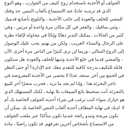
الجولف أو الأحذية باستخدام زوج كثيف من الجوارب ، وهو النوع
الذي قد ترتديه عادةً عند الاستمتاع بألعاب التنس. خذ وقتك
للمشي للخلف والعودة إلى جانب الأحذية ، والتلويح بأصابع قدميك
، وثني ساقيك ، والقفز في كل مكان مرة واحدة أو مرتين ، وفي
كثير من الحالات ، يمكنك التدبر ذهابًا وإيابًا في محاولة لإلقاء نظرة
على الرجال والنساء. الغريب ، ولكن من يهتم. يجب عليك الوصول
إلى الزوج المثالي ، وربما لن ترى كثيرًا من الناس مرة أخرى. الآن
، والمضي قدما في خلع الأحذية وثنيها للخلف والعودة. هل ستكون
قابلة للتكيف بدرجة كافية للتقدم معك عند الإدارة؟ أو حتى النظر
في الجمع بين آخر. ستجد عددًا لا يحصى من الأحذية المعروضة في
تاجر التجزئة هذا ، وإذا لم تجد ما تريد ، فجرب متجرًا آخر للبيع
بالتجزئة. أنت ستحبط بائع المبيعات بلا نهاية ، لكنك المستهلك الذي
هو خيارك سواء كنت ترغب في شراء أحذية الجولف الخاصة بك أم
لا. لديك في نهاية المطاف أحذية ألعاب التنس الخاصة بك. يمكن أن
تكون مريحة وتبدو رائعة عندما تكون متأكدًا عبر ملعب الجولف
من الاستمتاع بأشخاص آخرين تعرفهم. قد تكون راضيًا ، مادة