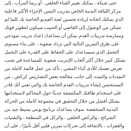
حتى شبكة ، يمكنك تغيير الفناء الخلفي ، أو ربما المرآب ، إلى
مركز اللياقة البدنية الخاص بتدريب التنس. الإجراء الأكثر فاعلية
الذي يمكنك اتخاذه لزيادة تحسين لعبة الفيديو الخاصة بك كلما لم
تتمكن من الوصول إلى القاضي أو الحبيب سيكون لتطوير قوتك
وممارسة تدريبات القدم. يمكن أن يساعدك إعداد تدريب نموذجي
على طرق التمرين التالية التي تزداد صعوبة ، على بناء مستوى
التحمل الذي سيساعدك على الحفاظ على القدرة على التحمل
بشكل كبير خلال أكثر ألعاب الإنترنت صعوبة. للمساعدة في تجنب
تعرض نفسك للأذى أثناء المشي ، تأكد من عمل قائمة كاملة من
التمددات والتمدد. إلى جانب معالجة بعض التضاريس كركض ، من
المستحسن إنشاء تدريبات القدم الخاصة بك والتي تعني أنك قادر
على استخدام طاقتك المكتشفة حديثًا حول المحاكم لاستخدامها
بشكل أفضل من خلال التحقيق في مجموعة كاملة من الحركة
البدنية المنخفضة. سوف يساعدك برنامج يومي بسيط جيد من
الشرائح ، والركض الخلفي ، والركل في المنطقة ، والتقنيات
والقفزات ، بالإضافة إلى تحركات تمرين قلبي أقل تأثيرًا ، على أن