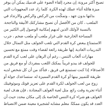
تصبح أكثر مرونة. إن مجرد إلقاء الضوء على قدميك يمكن أن يوفر
ميزة هائلة أثناء عملك لهذه الكرة. كلما زاد عدد المجهودات التي
بذلتها بدون جهد ، وتمكّنت من الركض والركض والارتداد في
الملعب ، كان من الأفضل أن تصبح مشاركتك الأنيقة والناجحة.
بالنسبة لأولئك الذين لديهم إمكانية الوصول إلى الكثير من
المساحة الخارجية على غرار ملعب أو ملعب ضخم ، جرب
الاستمتاع ببعض كرة القدم التي تلعب الجولف مثل التمثال خلال
التدريبات العادية. إنها طريقة رائعة لقضاء وقت ممتع مع تحسين
مهارات ألعاب التنس ، رغم أن الرهان على لعب كرة القدم
للجولف قد يبدو غريباً. يمكنك اللعب بمفردك أو مع فريق من
الأصدقاء. إذا كنت تستمتع في فريق ، فتأكد من أن كل شخص لديه
طريقة للتمييز بينها أو كرة القدم المميزة له. ستساعدك جولة أو
زوج من لعب الجولف لكرة القدم على تعزيز قوتك وموثوقيتك
أثناء تجربة وقت رائع. مثل لعبة الغولف المعتادة ، فإن هدف لعبة
الغولف هو شراء كرة التنس الخاصة بك إلى مكان محدد حيث أن
العدد قد يكون ممكنًا. معلم مشابه لشجيرة معينة ضمن الانضباط