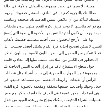
معينة ، لا سيما في بعض مجموعات الجولف والأمة. في حالة
مطالبتك بالتجربة كضيف في النادي ، استشر عضويتك أو ربما
مضيفك للتأكد من أن ملابس التنس الخاصة بك صحيحة ومناسبة
مع قواعد ملابسها. لا يوجد فريق لكرة القدم منتهي بدون ملحقات
مهمة. يجب أن تكون أحذية التنس من الأحذية الرياضية التي يُنصح
بها على الأرجح للحصول على أحذية مصممة خصيصًا لألعاب
التنس. لا يمكن تصحيح أحذية كرة القدم بشكل أفضل فحسب ، بل
قد لا تتمكن من الوصول إلى باطن باللون الأسود أو باللون الداكن
المحظور في الكثير من الملاعب بسبب ميلها إلى تجاذب قاتمة
حول سطح الاستمتاع. تأكد من إبراز ألعاب التنس الخاصة بك
بمجموعة من الجوارب العصرية إلى جانب أشياء مثل عصابات
الرأس أو القبعات أو أربطة المعصم التي ستساعد جميعها في
جعل وجهك وأصابعك جميعها مجففة ومفعمة بالحيوية. كرة القدم
هي لعبة ذات جذور عميقة في العرف والخلفية ، ولكن مع بعض
عمليات الشراء الدقيقة ، يمكنك بنجاح تجاوز هذه القيود من خلال
ارتداء ملابس الجولف التي تعمل بشكل جيد ، وتبدو جيدة ،