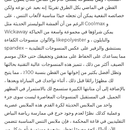
القطن في الماضي بكل الطرق تقريبًا. إنه بعيد عن نوعه ولكن
خصائصه النفعية يمكن أن تجعله جيدًا مناسبة لألعاب التنس ، على
الرغم من أن أقمشة البوليستر الحديثة مثل Coolmax و
Wickaway يمكن شراؤها في مجموعة واسعة من الحياكة
والألوان. منسوجات الكفاءة likepolyester والنايلون ، و
spandex – يستنشق والزفير على عكس المنسوجات التقليدية
مما يساعدك على الحفاظ على مدهش وتجفيفك حتى خلال موسم
الصيف. أكثر من ذلك ، تتميز هذه المنسوجات عالية التقنية بحالتها
وتظل أفضل بكثير من إخوانها من القطن بنسبة 100٪ ، مما يتيح
لك مظهرًا رائعًا قبل ذلك ، أثناء تواجدك في المباراة وبعدها ،
بالإضافة إلى أن متانتها الكبيرة ستسمح لك بالاستمرار في المظهر
الجميل. فى المستقبل. المنسوجات المعاصرة ليست سوى جزء
واحد من الملابس الحديثة لكرة القدم. هذه الملابس عصرية
وعملية كذلك. نظرًا لعدم وجود حرج في ممارسة رياضة البياض
التقليديين في قاعة المحكمة ، فإن ملابس التنس المناسبة تتضمن
الآن ألوانًا رائعة وصورًا تحظى بشعبية مستمرة بأي شكل من