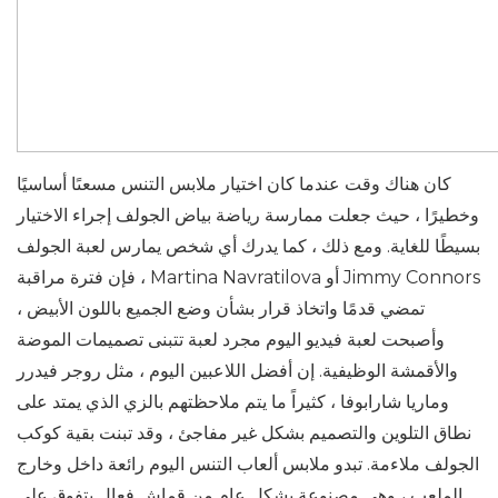
كان هناك وقت عندما كان اختيار ملابس التنس مسعىًا أساسيًا
وخطيرًا ، حيث جعلت ممارسة رياضة بياض الجولف إجراء الاختيار
بسيطًا للغاية. ومع ذلك ، كما يدرك أي شخص يمارس لعبة الجولف
، فإن فترة مراقبة Martina Navratilova أو Jimmy Connors
تمضي قدمًا واتخاذ قرار بشأن وضع الجميع باللون الأبيض ،
وأصبحت لعبة فيديو اليوم مجرد لعبة تتبنى تصميمات الموضة
والأقمشة الوظيفية. إن أفضل اللاعبين اليوم ، مثل روجر فيدرر
وماريا شارابوفا ، كثيراً ما يتم ملاحظتهم بالزي الذي يمتد على
نطاق التلوين والتصميم بشكل غير مفاجئ ، وقد تبنت بقية كوكب
الجولف ملاءمة. تبدو ملابس ألعاب التنس اليوم رائعة داخل وخارج
الملعب ، وهي مصنوعة بشكل عام من قماش فعال يتفوق على