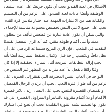
الأشكال في لعبة الفيديو. يجب أن تكون حريصًا على عدم استبعاد
الوظيفة وأيضًا عادات لعبة الفيديو ، على الرغم من أن التصميم
والكتابة هما من الاعتبارات المهمة عند اختيار ملابس كرة القدم.
يجب على جميع لاعبي التنس تخصيص مجموعة مناسبة للإحماء ،
والتي يمكن أن تكون عادة عبارة عن قطعتين تتألف من بنطلون
ممتد وأعلى أكمام طويلة مقنن. كما أنه الزي المفضل تقليديًا
للتقديم في الملعب ، فإن الزي المريح سيساعد الرياضي على أن
يظل دافئًا ويكتسب راحة قبل الإكمال. تحتفظ الممارسة أيضًا بأنه
يجب إزالة التطابقات المريحة أثناء المباراة الحقيقية إلا إذا كان
وقتًا رائعًا بالفعل. بدأ عدد متزايد من المظهر غير الملبس في
التواجد في ألعاب التنس المحترفة التي تفتقر إلى الخبرة ، على
الرغم من أنه طوال فترة اللعب ، يجب أن يرتدي الرجال القمصان
والقمصان القصيرة للتنس. يجب على النساء ارتداء بلايز قصيرة
الأكمام أو بلا أكمام مقرونة بالتنانير أو السراويل القصيرة التي قد
يكون لها تصميم يشبه التنورة التقليدية. يجب أن تضع في اعتبارك
أن ملابس ألعاب التنس العادية لا تزال حية وصحيحة في مناطق