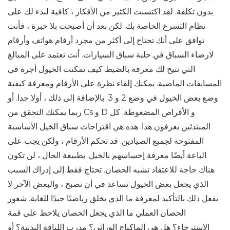
بدون تكلفة. لقد اكتسبت الكثير من الأفكار ، كافية لبدء لك على
نظام التسرع الخاصة بك. لكن بعد أن أصبحت بلا خبرة ، فأنت
توافق على أنك تحتاج إلى أكثر من مجرد أرقام هواتف وأرقام
لارضاء السباق في حلبة سباق السيارات. أنت تعتمد على المبالغ
التي تتيح لك معرفة بالضبط كيف تمكنت الخيول أجرة في
المسابقات الماضية. يمكنك إلقاء نظرة على الأرقام ومعرفة كيفية
وضع بعض الخيول في وضع 2 و 3. بالإضافة إلى ذلك ، أولا جدا. أو
ربما يمكنك التحقق من Cs و D و الأقراص المضغوطة. كل
المبتدئين يعرفون هذا. هذه هي اقتراحات سباق الخيل الأساسية
المفتوحة لجميع الصيادين. قد تحكم الأرقام ، ولكن يجب على
الباعة أيضًا معرفة إحساسهم بالخيل. بطبيعة الحال ، لن تكون
هناك حاجة للاعتقاد تشبه الحصان. تحتاج فقط إلى إدراك السبب
الذي يجعل بعض الخيول تساعد في أن تصبح ، والبعض الآخر لا
يفعل ذلك بالتأكيد لمعرفة ما الذي يخلق رياضيًا جيدًا للغاية. شعور
الحصان العملي ما الذي يجعل الحصان يلاحظ على قمة
الاسترخاء؟ هل هي الماكياج الوراثي؟ مدرب اللياقة البدنية؟ أو