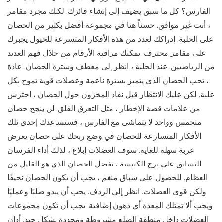
الفارس؟ كل ما سبق يضيف إلى إنشاء فائزك. لكنك مجرد مقامر
، أنت غير موافق. حسناً هنا في مجموعة أفضل بكثير من الحصان
على الحلبة. إدراكك لعدد من هذه الأفكار المتسرعة للخيول يجبرك
على مقامر محترف. يمكنك مراقبة الأرقام من خلال فهم العديد
من الرياضيين. عند الحلبة ، انظر إلى معطف وسترة الحصان. عادة
، تحب الحصان الذي يتميز بسترة ناعمة وعضلات قوية تموج بكل
علبة. لكن عليك الانتظار قبل نفاد المخزون حول الحصان ، احترس
من علامات قصة الإخطار ، مثل التعرق القلق. لن ينجح حصان
متحمس وواحد لا يتماشى مع الفارس ، فستساعدك إحدى تلك
الأفكار المتسارعة للحصان في وضع ربحك على حصان يعرض
عربة سهلة للغاية. سوف العضلات إبلاغ ، لذلك أداء الفرسان
للتسابق على برج الكنيسة ، تفضل الحصان الذي هو القليل من
العظام. للحصول على سباق منغم ، يجب أن يكون الحصان نحيفًا
ولكن قوي العضلات. انظر إلى الردف. يجب أن يبدو صلبًا وعمليًا
ويجب ألا تمتلك المعدة أي دهون إضافية. يجب أن تكون مجموعات
العضلات داخل منطقة الضلع مشروطة ومحددة بشكل جيد. أدان