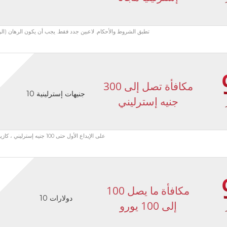
تطبق الشروط والأحكام. لاعبين جدد فقط. يجب أن يكون الرهان (الرهانات) المؤهلة بحد أدنى للا
مكافأة تصل إلى 300
10 جنيهات إسترلينية
جنيه إسترليني
مكافأة ترحيب SPORTS على الإيداع الأول حتى 100 جنيه إسترليني ، كازينو + ألعاب حزمة ترحيب تصل إلى 300 جنيه إسترليني
100 مكافأة ما يصل
10 دولارات
إلى 100 يورو