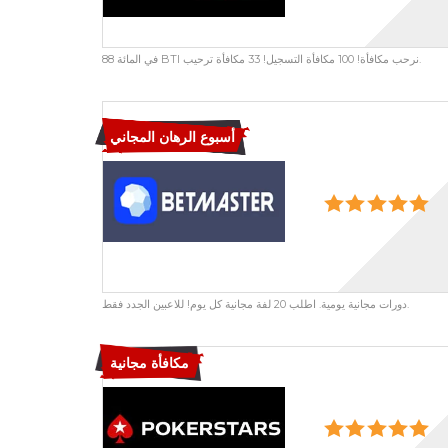
88 في المائة BTI نرحب مكافأة! 100 مكافأة التسجيل! 33 مكافأة ترحيب.
أسبوع الرهان المجاني
دورات مجانية يومية. اطلب 20 لفة مجانية كل يوم! للاعبين الجدد فقط.
مكافأة مجانية