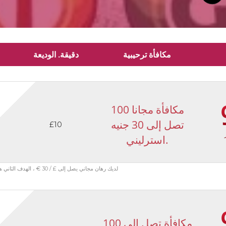
مكافأة ترحيبية
دقيقة. الوديعة
100 مكافأة مجانا
تصل إلى 30 جنيه
£10
استرليني.
لديك رهان مجاني يصل إلى £ / 30 € ، الهدف الثاني هداف خيار حر حول £ / 50 € ، جذب بلا هدف الرهان مجانا تماما حول £ / € 50
مكافأة تصل إلى 100