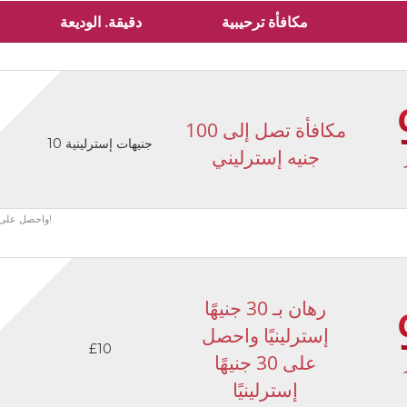
مكافأة ترحيبية
دقيقة. الوديعة
مكافأة تصل إلى 100
10 جنيهات إسترلينية
جنيه إسترليني
سجل في DoubleBet واحصل على مكافأة 100٪ على الإيداع الأول حتى 100 جنيه إسترليني!
رهان بـ 30 جنيهًا
إسترلينيًا واحصل
£10
على 30 جنيهًا
إسترلينيًا