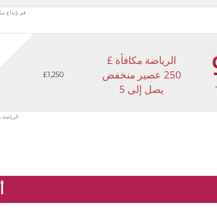
قم بإيداع مكافأة مبدئية بنسبة 100٪ 
الرياضة مكافأة £
250 عصير منخفض
£1,250
يصل إلى 5
الرياضة مكافاه £250 ، عصير منخفض يصل 
أ