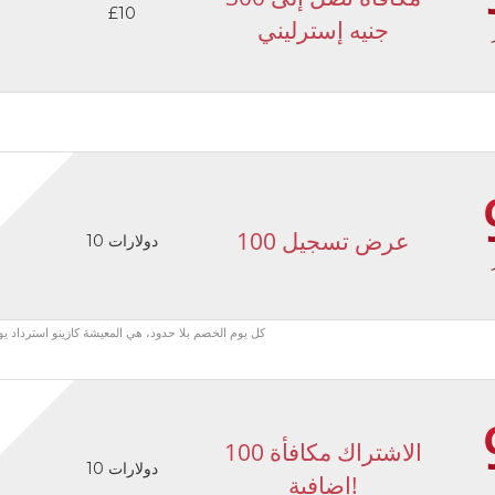
£10
جنيه إسترليني
100 عرض تسجيل
10 دولارات
ألعاب القوى 0.3Percent كل يوم الخصم بلا حدود، هي المعيشة كازينو استرداد يوميا 0.8في المائة، كينو ولوتو 1فيالمئة كل يوم
100 الاشتراك مكافأة
10 دولارات
إضافية!